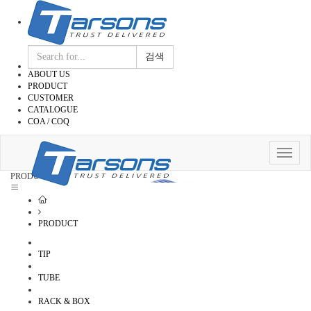
검색
ABOUT US
PRODUCT
CUSTOMER
CATALOGUE
COA / COQ
Toggle
navigat
PRODUCT
PRODUCT
TIP
TUBE
RACK & BOX