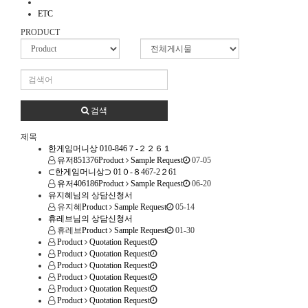
ETC
PRODUCT
검색
제목
한게임머니상 010-846７-２２６１
유저851376
Product
Sample Request
07-05
⊂한게임머니상⊃ 01０-８467-2２61
유저406186
Product
Sample Request
06-20
유지혜님의 상담신청서
유지혜
Product
Sample Request
05-14
휴레브님의 상담신청서
휴레브
Product
Sample Request
01-30
Product
Quotation Request
Product
Quotation Request
Product
Quotation Request
Product
Quotation Request
Product
Quotation Request
Product
Quotation Request