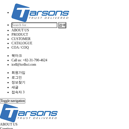
검색
ABOUT US
PRODUCT
CUSTOMER
CATALOGUE
COA / COQ
북마크
Call us: +82-31-790-4624
icell@icellsci.com
회원가입
로그인
정보찾기
새글
접속자 3
Toggle navigation
ABOUT US
Greetings