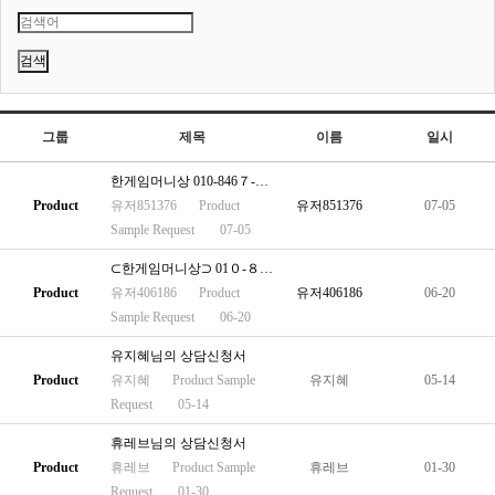
검색
그룹
제목
이름
일시
한게임머니상 010-846７-２２６１
Product
유저851376
Product
유저851376
07-05
Sample Request
07-05
⊂한게임머니상⊃ 01０-８467-2２61
Product
유저406186
Product
유저406186
06-20
Sample Request
06-20
유지혜님의 상담신청서
Product
유지혜
Product
Sample
유지혜
05-14
Request
05-14
휴레브님의 상담신청서
Product
휴레브
Product
Sample
휴레브
01-30
Request
01-30