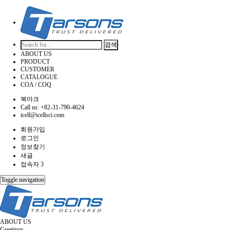
검색
ABOUT US
PRODUCT
CUSTOMER
CATALOGUE
COA / COQ
북마크
Call us: +82-31-790-4624
icell@icellsci.com
회원가입
로그인
정보찾기
새글
접속자 3
Toggle navigation
ABOUT US
Greetings