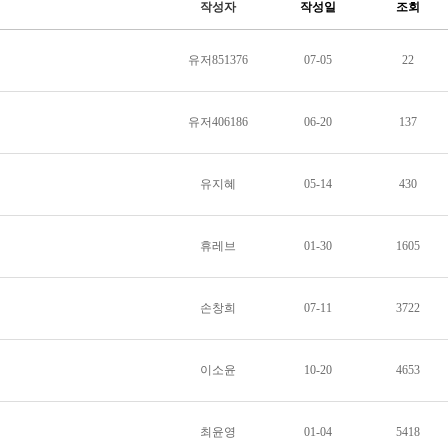
작성자
작성일
조회
유저851376
07-05
22
유저406186
06-20
137
유지혜
05-14
430
휴레브
01-30
1605
손창희
07-11
3722
이소윤
10-20
4653
최윤영
01-04
5418