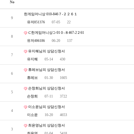
No
한게임머니상 010-846７-２２６１
9
유저851376
07-05
22
⊂한게임머니상⊃ 01０-８467-2２61
8
유저406186
06-20
137
유지혜님의 상담신청서
7
유지혜
05-14
430
휴레브님의 상담신청서
6
휴레브
01-30
1605
손창희님의 상담신청서
5
손창희
07-11
3722
이소윤님의 상담신청서
4
이소윤
10-20
4653
최윤영님의 상담신청서
3
최윤영
01-04
5418