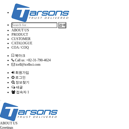
검색
ABOUT US
PRODUCT
CUSTOMER
CATALOGUE
COA / COQ
북마크
Call us: +82-31-790-4624
icell@icellsci.com
회원가입
로그인
정보찾기
새글
접속자 1
Toggle
navigation
ABOUT US
Greetings