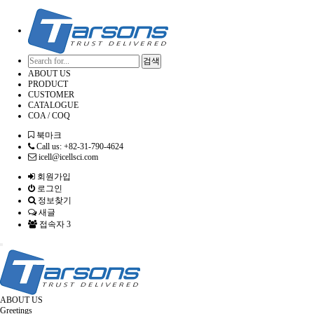
검색
ABOUT US
PRODUCT
CUSTOMER
CATALOGUE
COA / COQ
북마크
Call us: +82-31-790-4624
icell@icellsci.com
회원가입
로그인
정보찾기
새글
접속자 3
Toggle
navigation
ABOUT US
Greetings